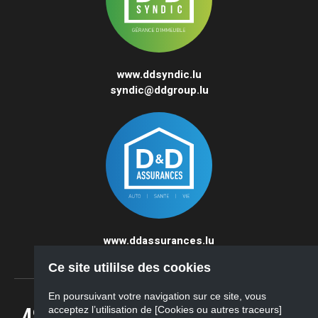
www.ddsyndic.lu
syndic@ddgroup.lu
www.ddassurances.lu
5422@agencefoyer.lu
Ce site utililse des cookies
En poursuivant votre navigation sur ce site, vous
484 route de thionville — L-5886
acceptez l’utilisation de [Cookies ou autres traceurs]